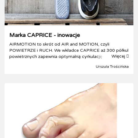
Marka CAPRICE - inowacje
AIRMOTION to skrót od AIR and MOTION, czyli
POWIETRZE i RUCH. We wkładce CAPRICE aż 300 półkul
Więcej
powietrznych zapewnia optymalną cyrkulację powietrza i
idealny mikroklimat stopy na każdym kroku. Kolejny plus:
Urszula Trościńska
sprężysty efekt kulek przynosi ulg...