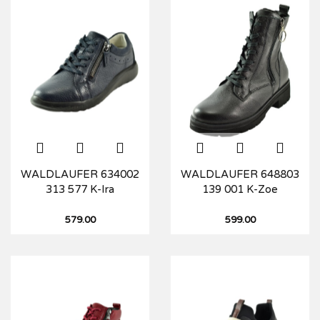
WALDLAUFER 634002
WALDLAUFER 648803
313 577 K-Ira
139 001 K-Zoe
579.00
599.00