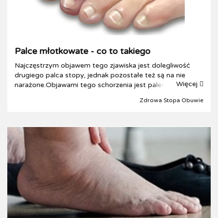
Palce młotkowate - co to takiego
Najczęstrzym objawem tego zjawiska jest dolegliwość
drugiego palca stopy, jednak pozostałe też są na nie
Więcej
narażone.Objawami tego schorzenia jest palec zgięty
grzbietowo w stawie śródsytopno-palcowym i
Zdrowa Stopa Obuwie
podeszwowo w stawie międzypaliczkowym, przez co ...