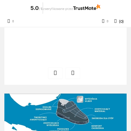
5.0
/
5
zweryfikowane przez
(
0
)
Zaloguj się
Zarejestruj się
Dodaj zgłoszenie