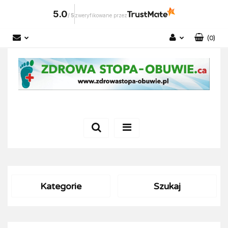
5.0
/
5
zweryfikowane przez
(
0
)
Zaloguj się
Zarejestruj się
Dodaj zgłoszenie
Kategorie
Szukaj