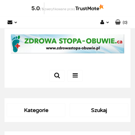
5.0
/
5
zweryfikowane przez
(
0
)
Zaloguj się
Zarejestruj się
Dodaj zgłoszenie
Kategorie
Szukaj