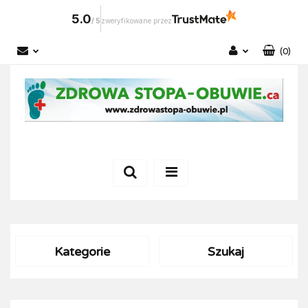
5.0
/
5
zweryfikowane przez
(
0
)
Zaloguj się
Zarejestruj się
Dodaj zgłoszenie
Kategorie
Szukaj