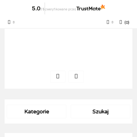
5.0
/
5
zweryfikowane przez
(
0
)
Zaloguj się
Zarejestruj się
Dodaj zgłoszenie
Kategorie
Szukaj