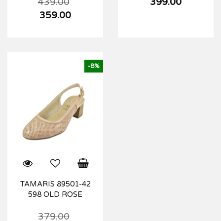
439.00
399.00
359.00
-8%
TAMARIS 89501-42
598 OLD ROSE
379.00