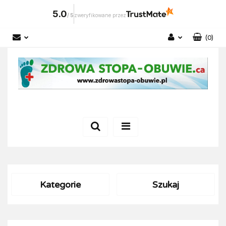
5.0
/
5
zweryfikowane przez
(
0
)
Zaloguj się
Zarejestruj się
Dodaj zgłoszenie
Kategorie
Szukaj