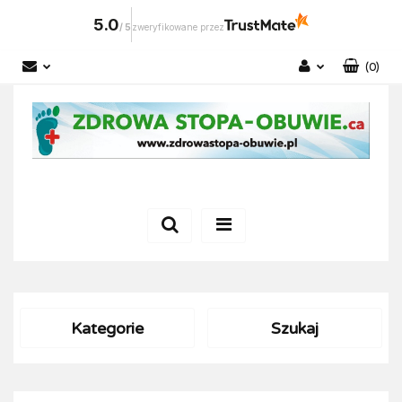
5.0
/
5
zweryfikowane przez
(
0
)
Zaloguj się
Zarejestruj się
Dodaj zgłoszenie
Kategorie
Szukaj