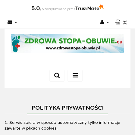
5.0
/
5
zweryfikowane przez
(
0
)
Zaloguj się
Zarejestruj się
Dodaj zgłoszenie
POLITYKA PRYWATNOŚCI
1. Serwis zbiera w sposób automatyczny tylko informacje
zawarte w plikach cookies.