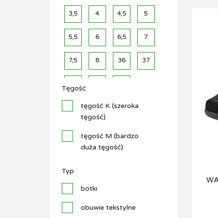
3,5
4
4,5
5
5,5
6
6,5
7
7,5
8
36
37
38
39
40
Tęgość
tęgość K (szeroka
tęgość)
tęgość M (bardzo
duża tęgość)
Typ
WA
botki
obuwie tekstylne