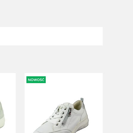
DO BUTÓW -WYSYŁKA GRATIS !!!
NOWOŚĆ