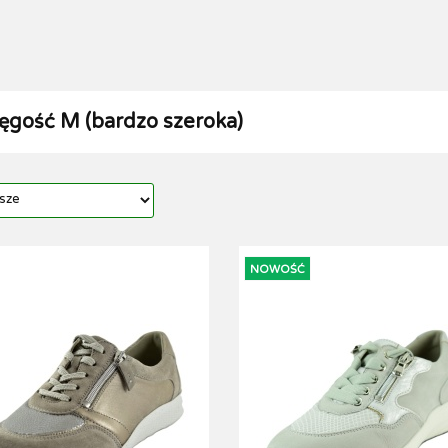
ŚCI
POLECAMY
PRZECENA
WKŁADKI I DODATKI 
TYKUŁY
Tęgość M (bardzo szeroka)
NOWOŚĆ