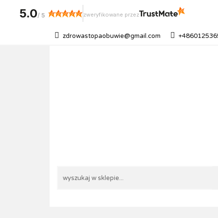
5.0
zweryfikowane przez
/
5
zdrowastopaobuwie@gmail.com
+486012536
NOWOŚCI
PO
WKŁADKI I DODAT
BLOG PRZYDATN