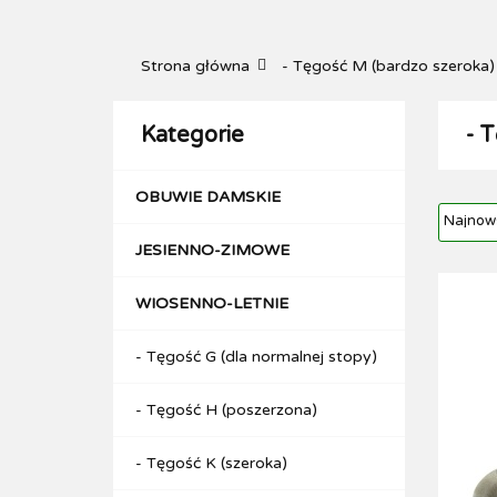
WSZYSTKIE KATEGORIE
NOWO
Strona główna
- Tęgość M (bardzo szeroka)
WYPRZEDAŻ ZIMY
BLOG PRZYDATNE AR
Kategorie
- 
OBUWIE DAMSKIE
JESIENNO-ZIMOWE
WIOSENNO-LETNIE
- Tęgość G (dla normalnej stopy)
- Tęgość H (poszerzona)
- Tęgość K (szeroka)