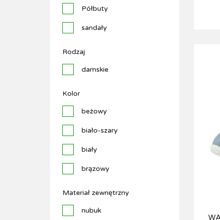
Półbuty
sandały
Rodzaj
damskie
Kolor
beżowy
biało-szary
biały
brązowy
ciemnoszary
Materiał zewnętrzny
czarno/szary
nubuk
WA