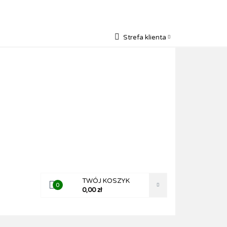
Strefa klienta
Zaloguj się
MY
Zarejestruj się
Dodaj zgłoszenie
TWÓJ KOSZYK
0
0,00 zł