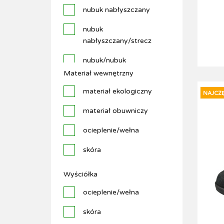
czarny
nubuk nabłyszczany
granatowy
nubuk
nabłyszczany/strecz
marakesch sand silber
nubuk/nubuk
niebieskie
nabłyszczany
Materiał wewnętrzny
srebrny
skóra
materiał ekologiczny
NAJCZ
złoty
skóra lakierowana
materiał obuwniczy
skóra lico
ocieplenie/wełna
skóra lico/nubuk
skóra
nabłyszczany
skóra/materiał w
Wyściółka
skóra lico/strecz
przedniej części buta
ocieplenie/wełna
skóra/materiał
tkanina
skóra
tkanina