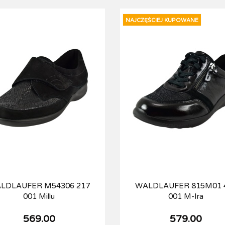
NAJCZĘŚCIEJ KUPOWANE
LDLAUFER M54306 217
WALDLAUFER 815M01 
001 Millu
001 M-Ira
569.00
579.00