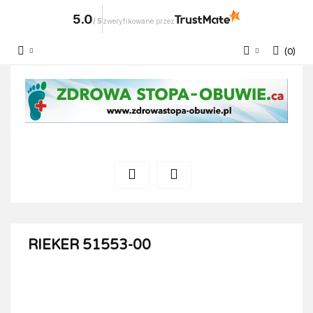
5.0
/
5
zweryfikowane przez
(
0
)
Zaloguj się
Zarejestruj się
Dodaj zgłoszenie
RIEKER 51553-00