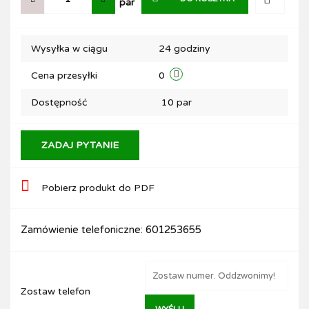
par
Do
Wysyłka w ciągu
24 godziny
przechow
Cena przesyłki
0
Dostępność
10
par
ZADAJ PYTANIE
Pobierz produkt do PDF
Zamówienie telefoniczne: 601253655
Zostaw telefon