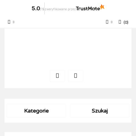
5.0
/
5
zweryfikowane przez
(
0
)
Zaloguj się
Zarejestruj się
Dodaj zgłoszenie
Kategorie
Szukaj