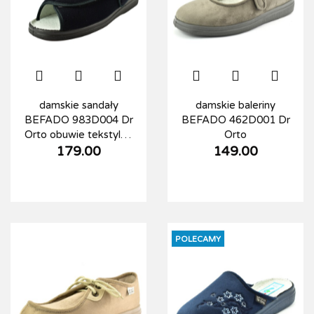
damskie sandały
damskie baleriny
BEFADO 983D004 Dr
BEFADO 462D001 Dr
Orto obuwie tekstylne
Orto
dasmkie
179.00
149.00
POLECAMY