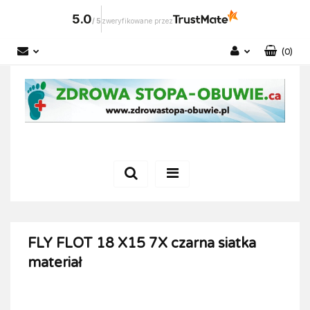
5.0
/
5
zweryfikowane przez
(
0
)
Zaloguj się
Zarejestruj się
Dodaj zgłoszenie
FLY FLOT 18 X15 7X czarna siatka
materiał