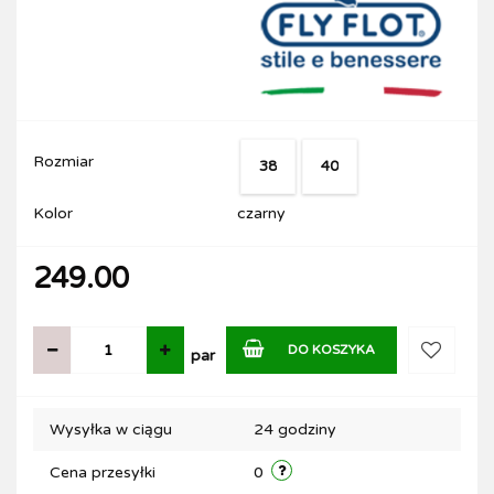
Rozmiar
38
40
Kolor
czarny
249.00
DO KOSZYKA
par
Do
Wysyłka w ciągu
24 godziny
przechow
Cena przesyłki
0