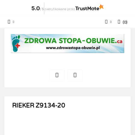
5.0
/
5
zweryfikowane przez
(
0
)
Zaloguj się
Zarejestruj się
Dodaj zgłoszenie
RIEKER Z9134-20