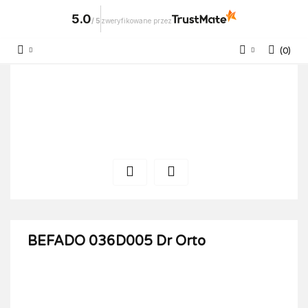
5.0
/
5
zweryfikowane przez
(
0
)
Zaloguj się
Zarejestruj się
Dodaj zgłoszenie
BEFADO 036D005 Dr Orto