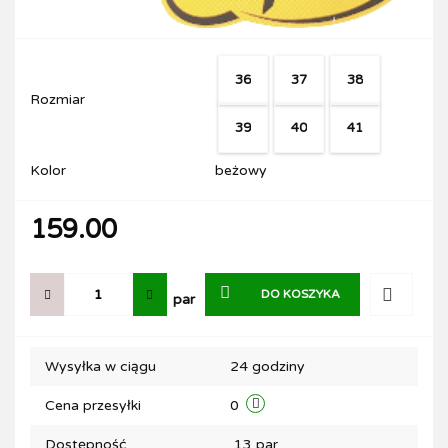
36
37
38
Rozmiar
39
40
41
Kolor
beżowy
159.00
DO KOSZYKA
par
Do
Wysyłka w ciągu
24 godziny
przechow
Cena przesyłki
0
Dostępność
13
par