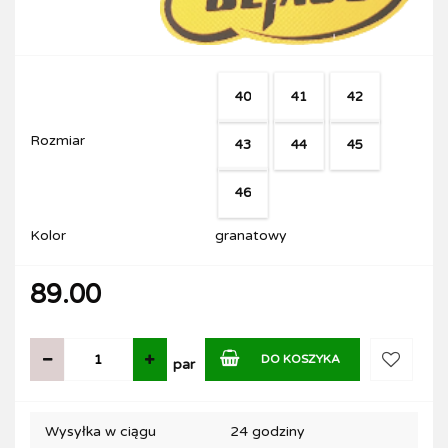
40
41
42
Rozmiar
43
44
45
46
Kolor
granatowy
89.00
DO KOSZYKA
par
Do
Wysyłka w ciągu
24 godziny
przechow