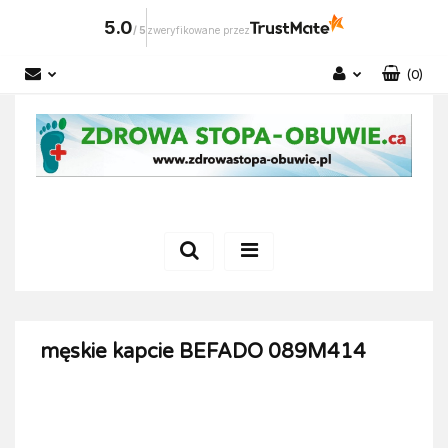
5.0
/
5
zweryfikowane przez
(
0
)
Zaloguj się
Zarejestruj się
Dodaj zgłoszenie
męskie kapcie BEFADO 089M414