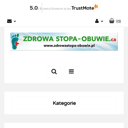
5.0
/
5
zweryfikowane przez
(
0
)
Zaloguj się
Zarejestruj się
Dodaj zgłoszenie
Kategorie