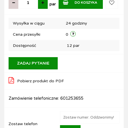
DO KOSZYKA
par
Do
Wysyłka w ciągu
24 godziny
przechow
Cena przesyłki
0
Dostępność
12
par
ZADAJ PYTANIE
Pobierz produkt do PDF
Zamówienie telefoniczne: 601253655
Zostaw telefon