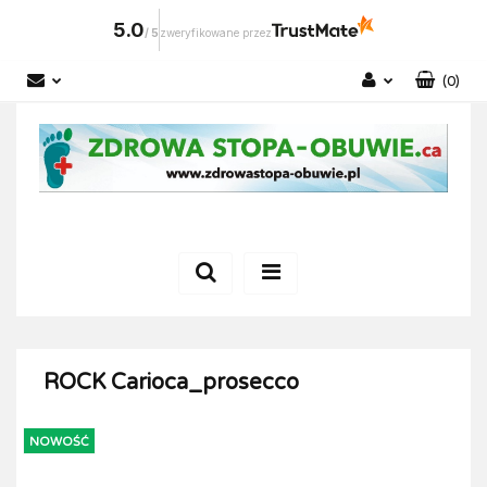
5.0
/
5
zweryfikowane przez
(
0
)
Zaloguj się
Zarejestruj się
Dodaj zgłoszenie
ROCK Carioca_prosecco
NOWOŚĆ