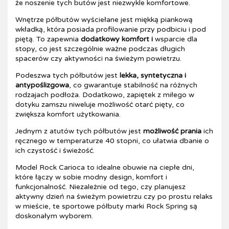
że noszenie tych butów jest niezwykle komfortowe.
Wnętrze półbutów wyściełane jest miękką piankową
wkładką, która posiada profilowanie przy podbiciu i pod
piętą. To zapewnia
dodatkowy komfort i
wsparcie dla
stopy, co jest szczególnie ważne podczas długich
spacerów czy aktywności na świeżym powietrzu.
Podeszwa tych półbutów jest
lekka, syntetyczna i
antypoślizgowa
, co gwarantuje stabilność na różnych
rodzajach podłoża. Dodatkowo, zapiętek z miłego w
dotyku zamszu niweluje możliwość otarć pięty, co
zwiększa komfort użytkowania.
Jednym z atutów tych półbutów jest
możliwość prania
ich
ręcznego w temperaturze 40 stopni, co ułatwia dbanie o
ich czystość i świeżość.
Model Rock Carioca to idealne obuwie na ciepłe dni,
które łączy w sobie modny design, komfort i
funkcjonalność. Niezależnie od tego, czy planujesz
aktywny dzień na świeżym powietrzu czy po prostu relaks
w mieście, te sportowe półbuty marki Rock Spring są
doskonałym wyborem.