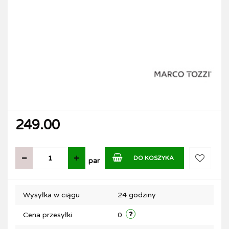
249.00
DO KOSZYKA
par
Do
Wysyłka w ciągu
24 godziny
przechow
Cena przesyłki
0