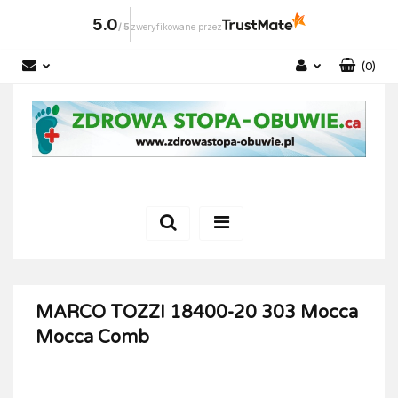
5.0
/
5
zweryfikowane przez
(
0
)
Zaloguj się
Zarejestruj się
Dodaj zgłoszenie
MARCO TOZZI 18400-20 303 Mocca
Mocca Comb