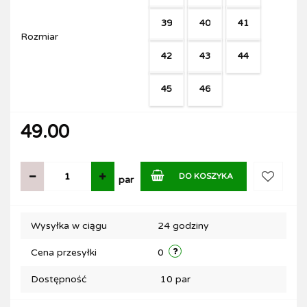
39
40
41
Rozmiar
42
43
44
45
46
49.00
DO KOSZYKA
par
Do
Wysyłka w ciągu
24 godziny
przechow
Cena przesyłki
0
Dostępność
10
par