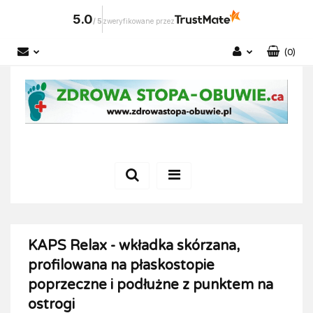
5.0
/
5
zweryfikowane przez
(
0
)
Zaloguj się
Zarejestruj się
Dodaj zgłoszenie
KAPS Relax - wkładka skórzana,
profilowana na płaskostopie
poprzeczne i podłużne z punktem na
ostrogi