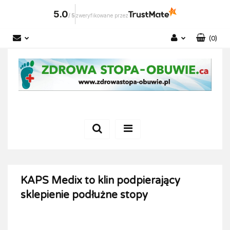
5.0
/
5
zweryfikowane przez
(
0
)
Zaloguj się
Zarejestruj się
Dodaj zgłoszenie
KAPS Medix to klin podpierający
sklepienie podłużne stopy