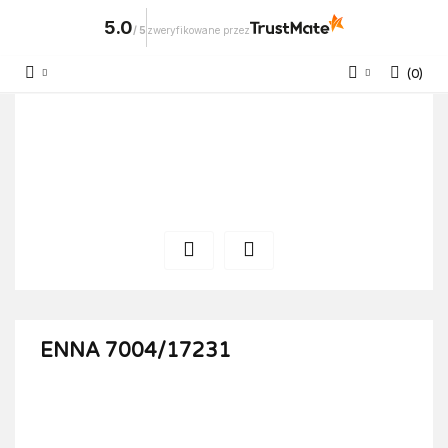
5.0
/
5
zweryfikowane przez
(
0
)
Zaloguj się
Zarejestruj się
Dodaj zgłoszenie
ENNA 7004/17231