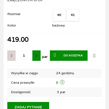
ZMĘCZONYCH STÓP
Rozmiar
40
41
Kolor
beżowy
419.00
DO KOSZYKA
par
Do
Wysyłka w ciągu
24 godziny
przechow
Cena przesyłki
0
Dostępność
3
par
ZADAJ PYTANIE