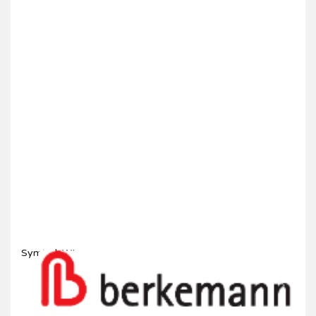
Symbol:
WL