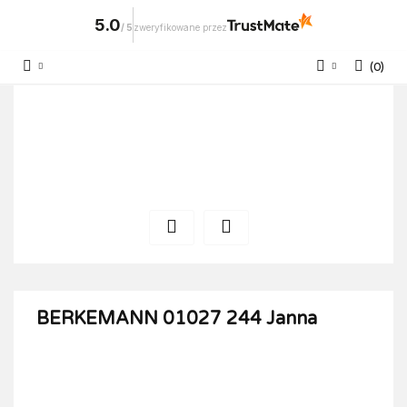
5.0
/
5
zweryfikowane przez
(
0
)
Zaloguj się
Zarejestruj się
Dodaj zgłoszenie
BERKEMANN 01027 244 Janna