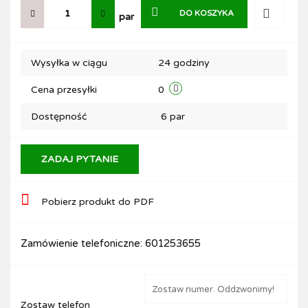
DO KOSZYKA
par
Do
Wysyłka w ciągu
24 godziny
przechow
Cena przesyłki
0
Dostępność
6
par
ZADAJ PYTANIE
Pobierz produkt do PDF
Zamówienie telefoniczne: 601253655
Zostaw telefon