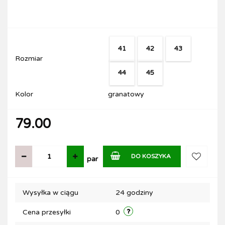
41
42
43
Rozmiar
44
45
Kolor
granatowy
79.00
DO KOSZYKA
par
Do
Wysyłka w ciągu
24 godziny
przechow
Cena przesyłki
0