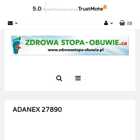
5.0
/
5
zweryfikowane przez
(
0
)
Zaloguj się
Zarejestruj się
Dodaj zgłoszenie
ADANEX 27890